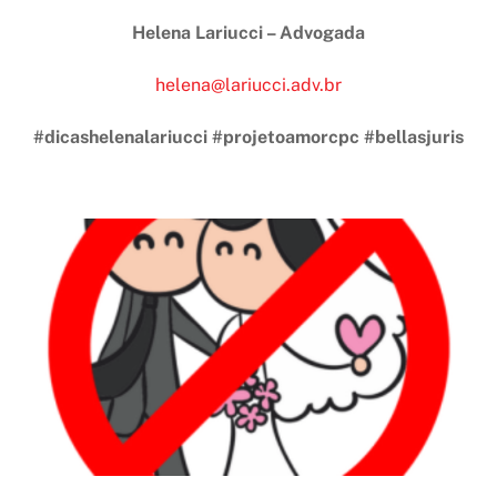
Helena Lariucci – Advogada
helena@lariucci.adv.br
#dicashelenalariucci #projetoamorcpc #bellasjuris