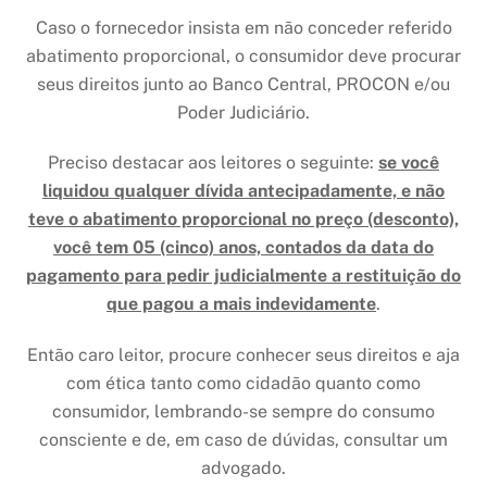
Caso o fornecedor insista em não conceder referido
abatimento proporcional, o consumidor deve procurar
seus direitos junto ao Banco Central, PROCON e/ou
Poder Judiciário.
Preciso destacar aos leitores o seguinte:
se você
liquidou qualquer dívida antecipadamente, e não
teve o abatimento proporcional no preço (desconto),
você tem 05 (cinco) anos, contados da data do
pagamento para pedir judicialmente a restituição do
que pagou a mais indevidamente
.
Então caro leitor, procure conhecer seus direitos e aja
com ética tanto como cidadão quanto como
consumidor, lembrando-se sempre do consumo
consciente e de, em caso de dúvidas, consultar um
advogado.